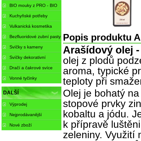
BIO mouky z PRO - BIO
Kuchyňské potřeby
Vulkanická kosmetika
Popis produktu A
Bezfluoridové zubní pasty
Svíčky s kameny
Arašídový olej -
Svíčky dekorativní
olej z plodů pod
Dračí a čakrové svíce
aroma, typické pr
Vonné tyčinky
teploty při smaže
Olej je bohatý na
DALŠÍ
stopové prvky zin
Výprodej
kobaltu a jódu.
J
Nejprodávanější
k přípravě luštěn
Nové zboží
zeleniny. Využití 