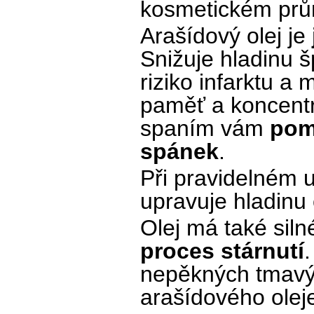
kosmetickém prů
Arašídový olej je
Snižuje hladinu š
riziko infarktu a 
paměť a koncentr
spaním vám
pom
spánek
.
Při pravidelném 
upravuje hladinu 
Olej má také siln
proces stárnutí
nepěkných tmavý
arašídového ole