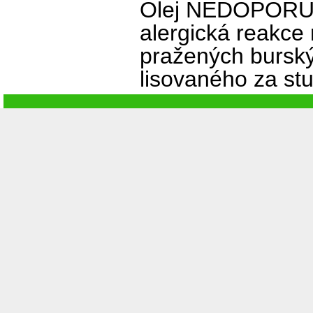
Olej NEDOPORUČ
alergická reakce 
pražených burskýc
lisovaného za st