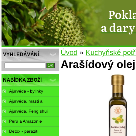
Pokl
a dar
Úvod
»
Kuchyňské pot
VYHLEDÁVÁNÍ
Arašídový olej
NABÍDKA ZBOŽÍ
Ájurvéda - bylinky
Ájurvéda, masti a
balzámy
Ájurvéda, Feng shui
Peru a Amazonie
Detox - paraziti